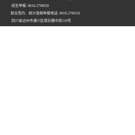
招生举报: 0818-2790028
就业签约、统计造假举报电话: 0818-2790101
四川省达州市通川区塔石路中段519号