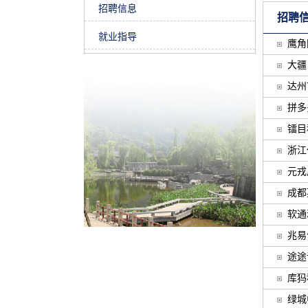
招聘信息
招聘
就业指导
鹰角网络
大疆 [
达州市农
拼多多集
镭目科技
浙江任
元戎启行
成都英
软通动力
兆易创新
途途课堂
库犸科技
绿城中国