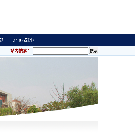
载
24365就业
站内搜索：