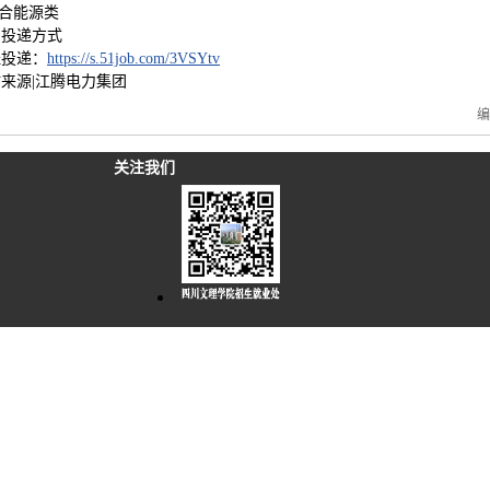
综合能源类
、投递方式
址投递：
https://s.51job.com/3VSYtv
来源|江腾电力集团
关注我们