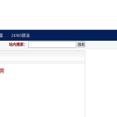
载
24365就业
站内搜索：
聘