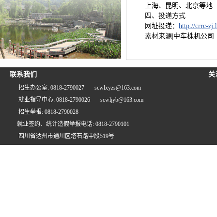
上海、昆明、北京等地
四、投递方式
网址投递：
http://crrc-zj
素材来源|中车株机公司
联系我们
关
招生办公室: 0818-2790027
scwlxyzs@163.com
就业指导中心: 0818-2790026
scwljyb@163.com
招生举报: 0818-2790028
就业签约、统计造假举报电话: 0818-2790101
四川省达州市通川区塔石路中段519号