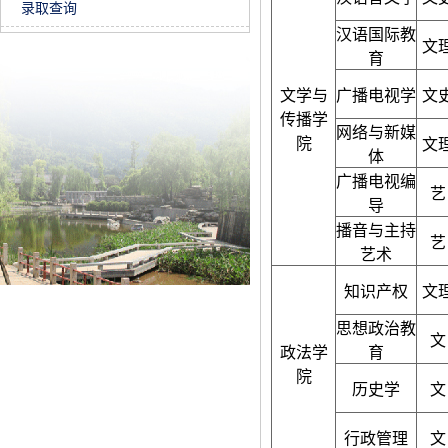
录取查询
汉语国际教
文
育
文学与
广播电视学
文
传播学
网络与新媒
院
文
体
广播电视编
艺
导
播音与主持
艺
艺术
知识产权
文
思想政治教
文
政法学
育
院
历史学
文
行政管理
文