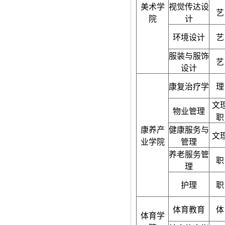
美术学
视觉传达设
艺
院
计
环境设计
艺
服装与服饰
艺
设计
康复治疗学
理
文
物业管理
职
康养产
健康服务与
文
业学院
管理
养老服务管
职
理
护理
职
体育教育
体
体育学