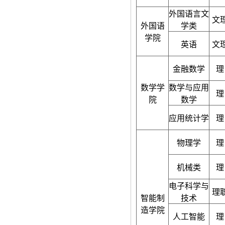
外国语言文
文
外国语
学类
学院
英语
文
金融数学
理
数学学
数学与应用
理
院
数学
应用统计学
理
物理学
理
机械类
理
电子科学与
理
智能制
技术
造学院
人工智能
理