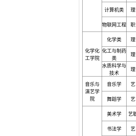
计算机类
理
物联网工程
职
化学类
理
化学化
化工与制药
理
工学院
类
水质科学与
理
技术
音乐与
音乐学
艺
演艺学
院
舞蹈学
艺
美术学
艺
书法学
艺