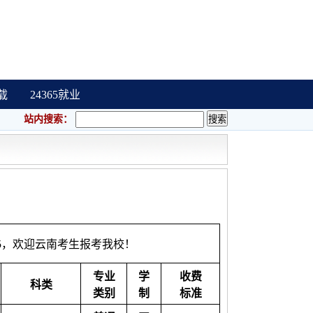
载
24365就业
站内搜索：
85，欢迎云南考生报考我校！
专业
学
收费
科类
类别
制
标准