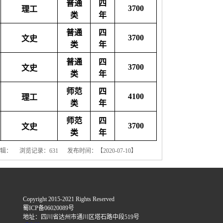
普通
四
3700
理工
类
年
普通
四
3700
文史
类
年
普通
四
3700
文史
类
年
师范
四
4100
理工
类
年
师范
四
3700
文史
类
年
编辑： 浏览记录：
631
发布时间：【2020-07-10】
Copyright 2015-2021 Rights Reserved
蜀ICP备06020089号
地址：四川省达州市通川区塔石路中段519号