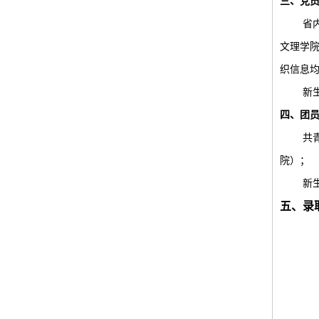
三、党
省
文理学院
织信息均
新
四、团
共
院）；
新
五、
录