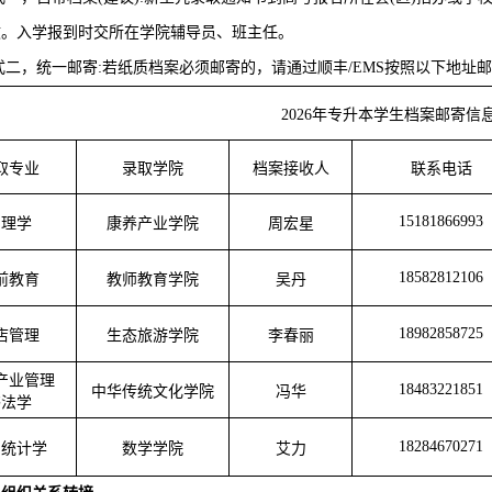
效。入学报到时交所在学院辅导员、班主任。
式二，统一邮寄:若纸质档案必须邮寄的，请通过顺丰/EMS按照以下地址
2026年专升本学生档案邮寄信
取专业
录取学院
档案接收人
联系电话
15181866993
护理学
康养产业学院
周宏星
18582812106
前教育
教师教育学院
吴丹
18982858725
店管理
生态旅游学院
李春丽
产业管理
18483221851
中华传统文化学院
冯华
书法学
18284670271
用统计学
数学学院
艾力