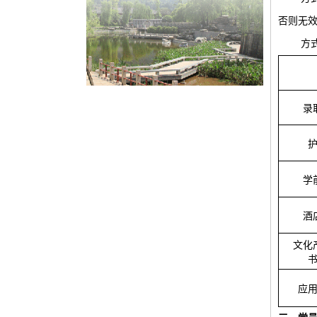
否则无
方
录
学
酒
文化
应