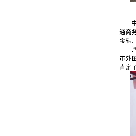
通商
金融
市外
肯定