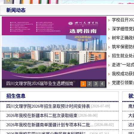
新闻动态
学校召开2
深学细悟党
树牢正确政
筑牢保密防线
招生就业处
走进“一站式
我校成功获
党建引领聚合
四川文理学院视频简介
1
2
3
4
开展爱国卫生运动 招就支部在行动
招生信息
就
招就处开展就业调研指导工作
[2026-07-09]
四川文理学院2026年招生录取预计时间安排表
鹰
[2026-08-06]
2026年我校在新疆本科二批次录取结束
大
[2026-08-02]
2026年我校在新疆南单援疆计划专项本科二批...
达
[2026-07-31]