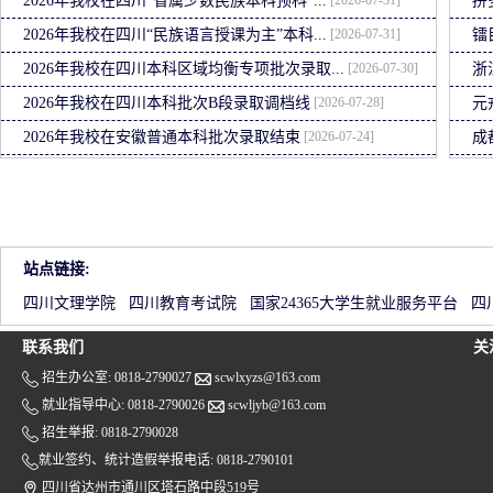
2026年我校在四川“省属少数民族本科预科”...
拼
[2026-07-31]
2026年我校在四川“民族语言授课为主”本科...
镭
[2026-07-30]
2026年我校在四川本科区域均衡专项批次录取...
浙
[2026-07-28]
2026年我校在四川本科批次B段录取调档线
元
[2026-07-24]
2026年我校在安徽普通本科批次录取结束
成
站点链接:
四川文理学院
四川教育考试院
国家24365大学生就业服务平台
四
联系我们
关
招生办公室: 0818-2790027
scwlxyzs@163.com
就业指导中心: 0818-2790026
scwljyb@163.com
招生举报: 0818-2790028
就业签约、统计造假举报电话: 0818-2790101
四川省达州市通川区塔石路中段519号