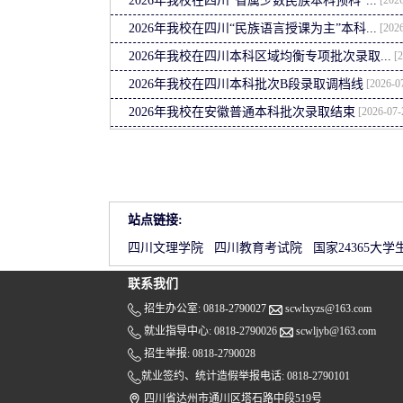
2026年我校在四川“省属少数民族本科预科”...
[2026
2026年我校在四川“民族语言授课为主”本科...
[2
2026年我校在四川本科区域均衡专项批次录取...
[2026-0
2026年我校在四川本科批次B段录取调档线
[2026-07-
2026年我校在安徽普通本科批次录取结束
站点链接:
四川文理学院
四川教育考试院
国家24365大
联系我们
招生办公室: 0818-2790027
scwlxyzs@163.com
就业指导中心: 0818-2790026
scwljyb@163.com
招生举报: 0818-2790028
就业签约、统计造假举报电话: 0818-2790101
四川省达州市通川区塔石路中段519号