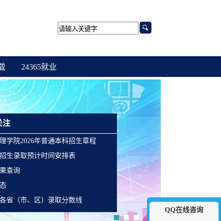
载
24365就业
关注
理学院2026年普通本科招生章程
6年招生录取预计时间安排表
果查询
态
各省（市、区）录取分数线
QQ在线咨询