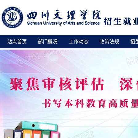
站点首页
部门概况
工作动态
政策法规
招